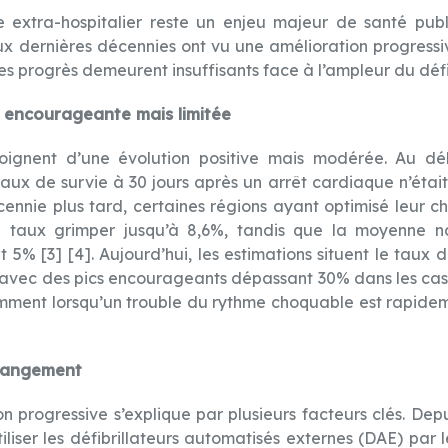
e extra-hospitalier reste un enjeu majeur de santé pub
eux dernières décennies ont vu une amélioration progressi
les progrès demeurent insuffisants face à l’ampleur du défi
 encourageante mais limitée
moignent d’une évolution positive mais modérée. Au d
taux de survie à 30 jours après un arrêt cardiaque n’étai
cennie plus tard, certaines régions ayant optimisé leur c
e taux grimper jusqu’à 8,6%, tandis que la moyenne n
et 5% [3] [4]. Aujourd’hui, les estimations situent le taux 
 avec des pics encourageants dépassant 30% dans les cas 
mment lorsqu’un trouble du rythme choquable est rapidem
changement
n progressive s’explique par plusieurs facteurs clés. Depu
utiliser les défibrillateurs automatisés externes (DAE) par