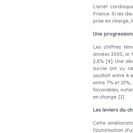
L’arrêt cardiaqu
France. Si les d
prise en charge, 
Une progression
Les chiffres té
années 2000, le 
2,8% [4]. Une dé
survie ont vu c
oscillait entre 4 
entre 7% et 10%,
favorables, nota
en charge. [1]
Les leviers du 
Cette amélioratio
l’autorisation d’