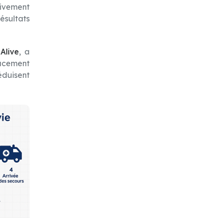
sivement
sultats
Alive
, a
cacement
duisent