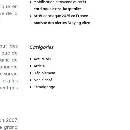
Mobilisation citoyenne et arrêt
lique en
cardiaque extra-hospitalier
ve de la
Arrêt cardiaque 2025 en France —
.
Analyse des alertes Staying Alive
ébut des
Catégories
t que de
haîne de
Actualités
ationale
Article
de survie
Déploiement
les plus
Non classé
ent pris
Témoignage
is 2007,
 le grand