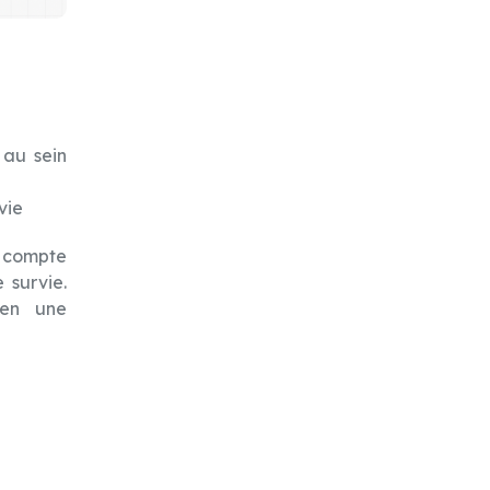
 au sein
vie
e compte
 survie.
 en une