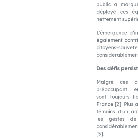
public a marqué
déployé ces équ
nettement supéri
L’émergence d’in
également contri
citoyens-sauve
considérablement 
Des défis persis
Malgré ces av
préoccupant : e
sont toujours l
France [2]. Plus
témoins d’un ar
les gestes de 
considérablement
[5].