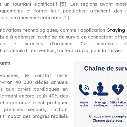
 un tournant significatif [5]. Les régions ayant mas
ipements et formé leur population affichent des ré
eurs à la moyenne nationale [4].
novations technologiques, comme l’application
Staying 
bué à optimiser la chaîne de survie en connectant effi
teurs et services d’urgence. Ces initiatives ré
les délais d’intervention, facteur crucial pour la survie.
tants
ancées, le constat reste
nviron 40 000 décès annuels
iés aux arrêts cardiaques en
 alarmant encore, seuls 40% des
rêt cardiaque osent pratiquer
premiers secours, limitant
 l’impact des progrès réalisés