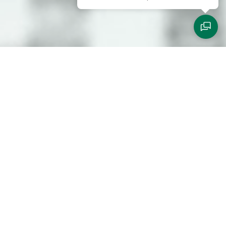
Communiqués
Nos derniers communiqués
Défib'Action 2026 - 4ème édition
Juin 2026
Ma Commune a du Cœur: le label de référence fait son
retour en 2026
Novembre 2025